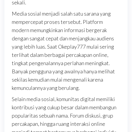
sekali.
Media sosial menjadi salah satu sarana yang
mempercepat proses tersebut. Platform
modern memungkinkan informasi bergerak
dengan sangat cepat dan menjangkau audiens
yang lebih luas. Saat Okeplay777 mulai sering
terlihat dalam berbagai percakapan online,
tingkat pengenalannya perlahan meningkat.
Banyak pengguna yang awalnya hanya melihat
sekilas kemudian mulai mengenali karena
kemunculannya yang berulang.
Selain media sosial, komunitas digital memiliki
kontribusi yang cukup besar dalam membangun
popularitas sebuah nama. Forum diskusi, grup
percakapan, hingga ruang interaksi online