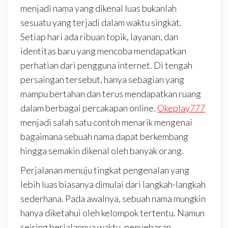
menjadi nama yang dikenal luas bukanlah
sesuatu yang terjadi dalam waktu singkat.
Setiap hari ada ribuan topik, layanan, dan
identitas baru yang mencoba mendapatkan
perhatian dari pengguna internet. Di tengah
persaingan tersebut, hanya sebagian yang
mampu bertahan dan terus mendapatkan ruang
dalam berbagai percakapan online.
Okeplay777
menjadi salah satu contoh menarik mengenai
bagaimana sebuah nama dapat berkembang
hingga semakin dikenal oleh banyak orang.
Perjalanan menuju tingkat pengenalan yang
lebih luas biasanya dimulai dari langkah-langkah
sederhana. Pada awalnya, sebuah nama mungkin
hanya diketahui oleh kelompok tertentu. Namun
seiring berjalannya waktu, penyebaran