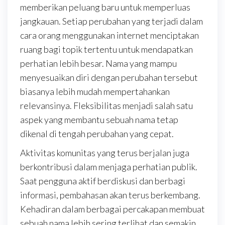
memberikan peluang baru untuk memperluas
jangkauan. Setiap perubahan yang terjadi dalam
cara orang menggunakan internet menciptakan
ruang bagi topik tertentu untuk mendapatkan
perhatian lebih besar. Nama yang mampu
menyesuaikan diri dengan perubahan tersebut
biasanya lebih mudah mempertahankan
relevansinya. Fleksibilitas menjadi salah satu
aspek yang membantu sebuah nama tetap
dikenal di tengah perubahan yang cepat.
Aktivitas komunitas yang terus berjalan juga
berkontribusi dalam menjaga perhatian publik.
Saat pengguna aktif berdiskusi dan berbagi
informasi, pembahasan akan terus berkembang.
Kehadiran dalam berbagai percakapan membuat
sebuah nama lebih sering terlihat dan semakin