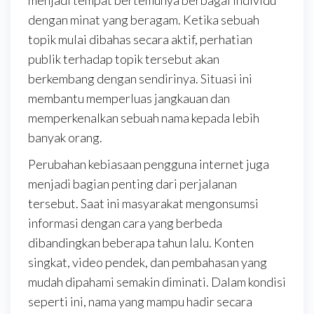
menjadi tempat bertemunya berbagai individu
dengan minat yang beragam. Ketika sebuah
topik mulai dibahas secara aktif, perhatian
publik terhadap topik tersebut akan
berkembang dengan sendirinya. Situasi ini
membantu memperluas jangkauan dan
memperkenalkan sebuah nama kepada lebih
banyak orang.
Perubahan kebiasaan pengguna internet juga
menjadi bagian penting dari perjalanan
tersebut. Saat ini masyarakat mengonsumsi
informasi dengan cara yang berbeda
dibandingkan beberapa tahun lalu. Konten
singkat, video pendek, dan pembahasan yang
mudah dipahami semakin diminati. Dalam kondisi
seperti ini, nama yang mampu hadir secara