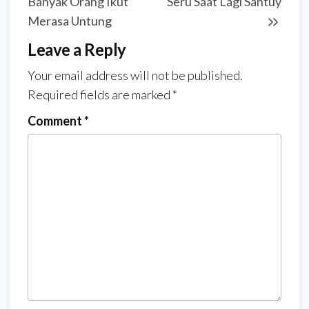
Banyak Orang Ikut
Seru Saat Lagi Santuy
Merasa Untung
Leave a Reply
Your email address will not be published.
Required fields are marked
*
Comment
*