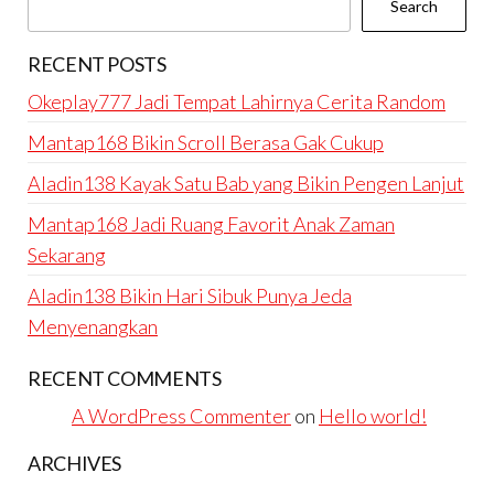
Search
RECENT POSTS
Okeplay777 Jadi Tempat Lahirnya Cerita Random
Mantap168 Bikin Scroll Berasa Gak Cukup
Aladin138 Kayak Satu Bab yang Bikin Pengen Lanjut
Mantap168 Jadi Ruang Favorit Anak Zaman
Sekarang
Aladin138 Bikin Hari Sibuk Punya Jeda
Menyenangkan
RECENT COMMENTS
A WordPress Commenter
on
Hello world!
ARCHIVES