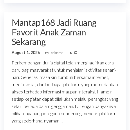
Mantap168 Jadi Ruang
Favorit Anak Zaman
Sekarang
August 1, 2026
By
cekicrot
0
Perkembangan dunia digital telah menghadirkan cara
baru bagi masyarakat untuk menjalani aktivitas sehari-
hari. Generasi masa kini tumbuh bersama internet,
media sosial, dan berbagai platform yang memudahkan
akses terhadap informasi maupun interaksi. Hampir
setiap kegiatan dapat dilakukan melalui perangkat yang
selalu berada dalam genggaman. Di tengah banyaknya
pilihan layanan, pengguna cenderung mencari platform
yang sederhana, nyaman…