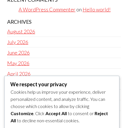
A WordPress Commenter
on
Hello world!
ARCHIVES
August 2026
July 2026
June 2026
May 2026
April 2026
We respect your privacy
March 2026
Cookies help us improve your experience, deliver
February 2026
personalized content, and analyze traffic. You can
January 2026
choose which cookies to allow by clicking
Customize
. Click
Accept All
to consent or
Reject
December 2025
All
to decline non-essential cookies.