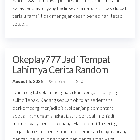
Aladin138 membawa pendekatan tersebut melalui
karakter playful yang hadir secara natural. Tidak dibuat
terlalu ramai, tidak mengejar kesan berlebihan, tetapi
tetap…
Okeplay777 Jadi Tempat
Lahirnya Cerita Random
August 5, 2026
By
cekicrot
0
Dunia digital selalu menghadirkan pengalaman yang
sulit ditebak. Kadang sebuah obrolan sederhana
berkembang menjadi diskusi panjang, sementara
sebuah kunjungan singkat justru berubah menjadi
momen yang terus dikenang. Hal seperti itu sering
terjadi karena internet mempertemukan banyak orang
dengan ide, sudut pandang, dan pengalaman yang