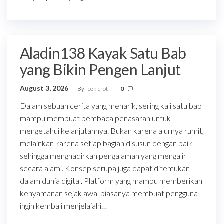
Aladin138 Kayak Satu Bab
yang Bikin Pengen Lanjut
August 3, 2026
By
cekicrot
0
Dalam sebuah cerita yang menarik, sering kali satu bab
mampu membuat pembaca penasaran untuk
mengetahui kelanjutannya. Bukan karena alurnya rumit,
melainkan karena setiap bagian disusun dengan baik
sehingga menghadirkan pengalaman yang mengalir
secara alami. Konsep serupa juga dapat ditemukan
dalam dunia digital. Platform yang mampu memberikan
kenyamanan sejak awal biasanya membuat pengguna
ingin kembali menjelajahi…