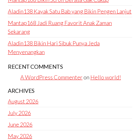
Aladin138 Kayak Satu Bab yang Bikin Pengen Lanjut
Mantap168 Jadi Ruang Favorit Anak Zaman
Sekarang
Aladin138 Bikin Hari Sibuk Punya Jeda
Menyenangkan
RECENT COMMENTS
A WordPress Commenter
on
Hello world!
ARCHIVES
August 2026
July 2026
June 2026
May 2026