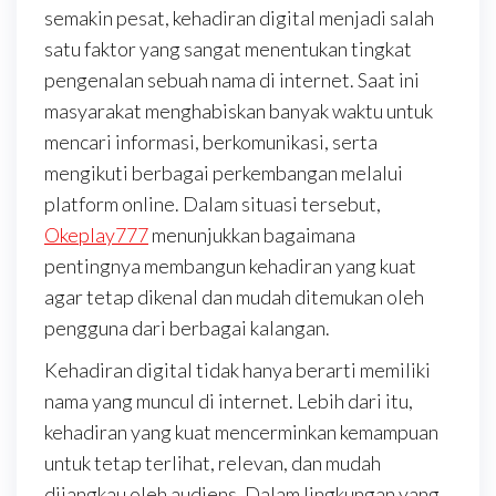
semakin pesat, kehadiran digital menjadi salah
satu faktor yang sangat menentukan tingkat
pengenalan sebuah nama di internet. Saat ini
masyarakat menghabiskan banyak waktu untuk
mencari informasi, berkomunikasi, serta
mengikuti berbagai perkembangan melalui
platform online. Dalam situasi tersebut,
Okeplay777
menunjukkan bagaimana
pentingnya membangun kehadiran yang kuat
agar tetap dikenal dan mudah ditemukan oleh
pengguna dari berbagai kalangan.
Kehadiran digital tidak hanya berarti memiliki
nama yang muncul di internet. Lebih dari itu,
kehadiran yang kuat mencerminkan kemampuan
untuk tetap terlihat, relevan, dan mudah
dijangkau oleh audiens. Dalam lingkungan yang