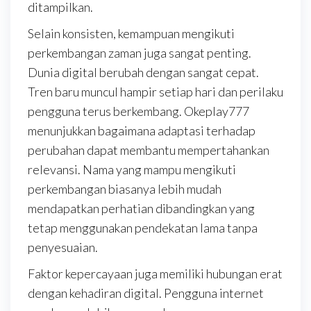
ditampilkan.
Selain konsisten, kemampuan mengikuti
perkembangan zaman juga sangat penting.
Dunia digital berubah dengan sangat cepat.
Tren baru muncul hampir setiap hari dan perilaku
pengguna terus berkembang. Okeplay777
menunjukkan bagaimana adaptasi terhadap
perubahan dapat membantu mempertahankan
relevansi. Nama yang mampu mengikuti
perkembangan biasanya lebih mudah
mendapatkan perhatian dibandingkan yang
tetap menggunakan pendekatan lama tanpa
penyesuaian.
Faktor kepercayaan juga memiliki hubungan erat
dengan kehadiran digital. Pengguna internet