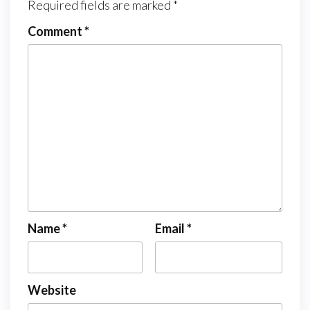
Required fields are marked
*
Comment
*
Name
*
Email
*
Website