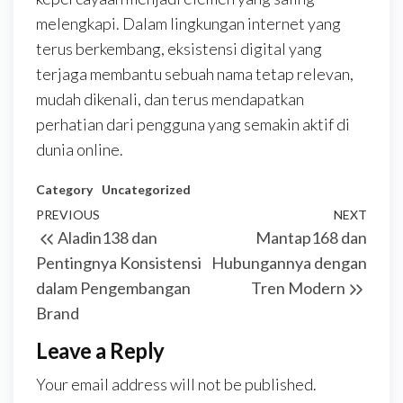
melengkapi. Dalam lingkungan internet yang
terus berkembang, eksistensi digital yang
terjaga membantu sebuah nama tetap relevan,
mudah dikenali, dan terus mendapatkan
perhatian dari pengguna yang semakin aktif di
dunia online.
Category
Uncategorized
Post
Previous
PREVIOUS
NEXT
Next
Aladin138 dan
Mantap168 dan
navigation
Post
Post
Pentingnya Konsistensi
Hubungannya dengan
dalam Pengembangan
Tren Modern
Brand
Leave a Reply
Your email address will not be published.