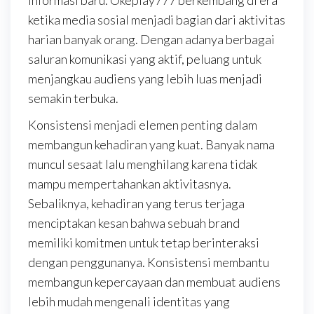
informasi baru. Okeplay777 berkembang di era
ketika media sosial menjadi bagian dari aktivitas
harian banyak orang. Dengan adanya berbagai
saluran komunikasi yang aktif, peluang untuk
menjangkau audiens yang lebih luas menjadi
semakin terbuka.
Konsistensi menjadi elemen penting dalam
membangun kehadiran yang kuat. Banyak nama
muncul sesaat lalu menghilang karena tidak
mampu mempertahankan aktivitasnya.
Sebaliknya, kehadiran yang terus terjaga
menciptakan kesan bahwa sebuah brand
memiliki komitmen untuk tetap berinteraksi
dengan penggunanya. Konsistensi membantu
membangun kepercayaan dan membuat audiens
lebih mudah mengenali identitas yang