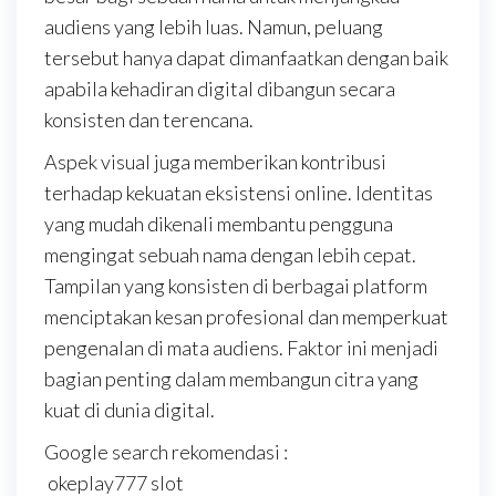
audiens yang lebih luas. Namun, peluang
tersebut hanya dapat dimanfaatkan dengan baik
apabila kehadiran digital dibangun secara
konsisten dan terencana.
Aspek visual juga memberikan kontribusi
terhadap kekuatan eksistensi online. Identitas
yang mudah dikenali membantu pengguna
mengingat sebuah nama dengan lebih cepat.
Tampilan yang konsisten di berbagai platform
menciptakan kesan profesional dan memperkuat
pengenalan di mata audiens. Faktor ini menjadi
bagian penting dalam membangun citra yang
kuat di dunia digital.
Google search rekomendasi :
okeplay777 slot