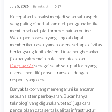
July 5, 2026
By
cekicrot
0
Kecepatan transaksi menjadi salah satu aspek
yang paling diperhatikan oleh pengguna ketika
memilih sebuah platform permainan online.
Waktu pemrosesan yang singkat dapat
memberikan rasa nyaman karena setiap aktivitas
berlangsung lebih efisien. Tidak mengherankan
jika banyak pemain mulai membicarakan
Okeplay777
sebagai salah satu platform yang
dikenal memiliki proses transaksi dengan
respons yang cepat.
Banyak faktor yang memengaruhi kelancaran
sebuah sistem pembayaran. Bukan hanya
teknologi yang digunakan, tetapi juga cara
pengelolaan data serta kualitas infrastruktur