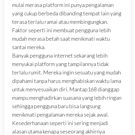
mulai merasa platform ini punya pengalaman
yang cukup berbeda dibanding tempat lain yang
terasa terlalu ramai atau membingungkan.
Faktor seperti ini membuat pengguna lebih
mudah merasa betah saat menikmati waktu
santai mereka.
Banyak pengguna internet sekarang lebih
menyukai platform yang tampilannya tidak
terlalu rumit. Mereka ingin sesuatu yang mudah
dipahami tanpa harus menghabiskan waktu lama
untuk menyesuaikan diri. Mantap168 dianggap
mampu menghadirkan suasana yang lebih ringan
sehingga pengguna baru bisa langsung
menikmati pengalaman mereka sejak awal.
Kesederhanaan seperti ini sering menjadi
alasan utama kenapa seseorang akhirnya