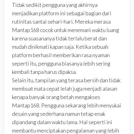
Tidak sedikit pengguna yang akhirnya
menjadikan platform ini sebagai bagian dari
rutinitas santai sehari-hari. Mereka merasa
Mantap168 cocok untuk menemani waktu luang
karena suasananya tidak terlalu berat dan
mudah dinikmati kapan saja. Ketika sebuah
platform berhasil memberikan rasa nyaman
seperti itu, pengguna biasanya lebih sering
kembali tanpa harus dipaksa.
Selain itu, tampilan yang terasa bersih dan tidak
membuat mata cepat lelah juga menjadi alasan
kenapa banyak orang betah mengakses
Mantap168. Pengguna sekarang lebih menyukai
desain yang sederhana namun tetap enak
dipandang dalam waktu lama. Hal seperti ini
membantu menciptakan pengalaman yang lebih