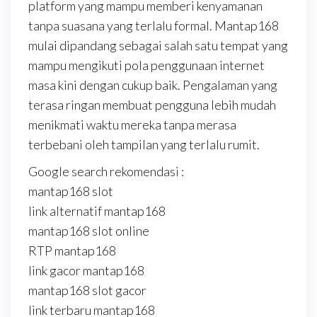
platform yang mampu memberi kenyamanan
tanpa suasana yang terlalu formal. Mantap168
mulai dipandang sebagai salah satu tempat yang
mampu mengikuti pola penggunaan internet
masa kini dengan cukup baik. Pengalaman yang
terasa ringan membuat pengguna lebih mudah
menikmati waktu mereka tanpa merasa
terbebani oleh tampilan yang terlalu rumit.
Google search rekomendasi :
mantap168 slot
link alternatif mantap168
mantap168 slot online
RTP mantap168
link gacor mantap168
mantap168 slot gacor
link terbaru mantap168