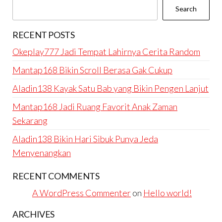
Search
RECENT POSTS
Okeplay777 Jadi Tempat Lahirnya Cerita Random
Mantap168 Bikin Scroll Berasa Gak Cukup
Aladin138 Kayak Satu Bab yang Bikin Pengen Lanjut
Mantap168 Jadi Ruang Favorit Anak Zaman
Sekarang
Aladin138 Bikin Hari Sibuk Punya Jeda
Menyenangkan
RECENT COMMENTS
A WordPress Commenter
on
Hello world!
ARCHIVES