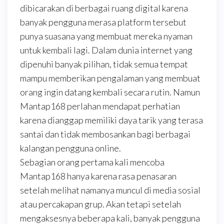
dibicarakan di berbagai ruang digital karena
banyak pengguna merasa platform tersebut
punya suasana yang membuat mereka nyaman
untuk kembali lagi. Dalam dunia internet yang
dipenuhi banyak pilihan, tidak semua tempat
mampu memberikan pengalaman yang membuat
orang ingin datang kembali secara rutin. Namun
Mantap168 perlahan mendapat perhatian
karena dianggap memiliki daya tarik yang terasa
santai dan tidak membosankan bagi berbagai
kalangan pengguna online.
Sebagian orang pertama kali mencoba
Mantap168 hanya karena rasa penasaran
setelah melihat namanya muncul di media sosial
atau percakapan grup. Akan tetapi setelah
mengaksesnya beberapa kali, banyak pengguna