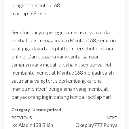
pragmatic mantap168
mantap168 zeus
Semakin banyak pengguna merasa nyaman dan
kembali lagi menggunakan Mantap168, semakin
kuat juga daya tarik platform tersebut di dunia
online. Dari suasana yang santai sampai
tampilan yang mudah dipahami, semuanya ikut
membantu membuat Mantap168 menjadi salah
satu nama yang terus berkembang karena
mampu memberi pengalaman yang membuat
banyak orang ingin datang kembali setiap hari.
Category
Uncategorized
Post
Previous
PREVIOUS
NEXT
Next
Aladin138 Bikin
Okeplay777 Punya
navigation
Post
Post