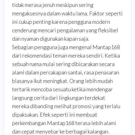
tidak merasa jenuh meskipun sering
mengaksesnya dalam waktu lama. Faktor seperti
ini cukup penting karena pengguna modern
cenderung mencari pengalaman yang fleksibel
dan nyaman digunakan kapan saja.
Sebagian pengguna juga mengenal Mantap168
dari rekomendasi teman mereka sendiri. Ketika
sebuah nama mulai sering dibicarakan secara
alami dalam percakapan santai, rasa penasaran
biasanya ikut meningkat. Orang lebih mudah
tertarik mencoba sesuatu ketika mendengar
langsung cerita dari lingkungan terdekat
mereka dibanding melihat promosi yang terlalu
dipaksakan. Efek seperti ini membuat
perkembangan Mantap168 terasa lebih alami
dan cepat menyebar ke berbagai kalangan.