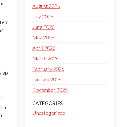
ni
August 2026
July 2026
stem
June 2026
an
May 2026
a
April 2026
a
March 2026
February 2026
siap
January 2026
December 2025
ci
CATEGORIES
kan
Uncategorized
m