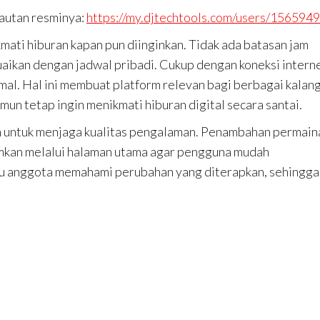
tautan resminya:
https://my.djtechtools.com/users/1565949
mati hiburan kapan pun diinginkan. Tidak ada batasan jam
uaikan dengan jadwal pribadi. Cukup dengan koneksi intern
imal. Hal ini membuat platform relevan bagi berbagai kalan
mun tetap ingin menikmati hiburan digital secara santai.
in untuk menjaga kualitas pengalaman. Penambahan permain
mkan melalui halaman utama agar pengguna mudah
u anggota memahami perubahan yang diterapkan, sehingga