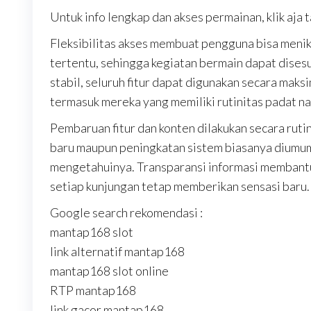
Untuk info lengkap dan akses permainan, klik aja 
Fleksibilitas akses membuat pengguna bisa menik
tertentu, sehingga kegiatan bermain dapat dises
stabil, seluruh fitur dapat digunakan secara maks
termasuk mereka yang memiliki rutinitas padat na
Pembaruan fitur dan konten dilakukan secara rut
baru maupun peningkatan sistem biasanya diumu
mengetahuinya. Transparansi informasi membant
setiap kunjungan tetap memberikan sensasi baru.
Google search rekomendasi :
mantap168 slot
link alternatif mantap168
mantap168 slot online
RTP mantap168
link gacor mantap168