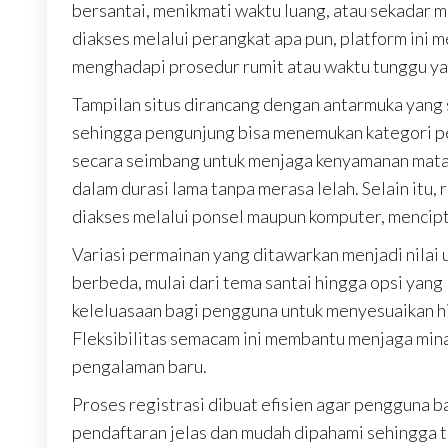
bersantai, menikmati waktu luang, atau sekadar m
diakses melalui perangkat apa pun, platform ini
menghadapi prosedur rumit atau waktu tunggu ya
Tampilan situs dirancang dengan antarmuka yang 
sehingga pengunjung bisa menemukan kategori pe
secara seimbang untuk menjaga kenyamanan mata.
dalam durasi lama tanpa merasa lelah. Selain itu,
diakses melalui ponsel maupun komputer, mencip
Variasi permainan yang ditawarkan menjadi nilai 
berbeda, mulai dari tema santai hingga opsi yang 
keleluasaan bagi pengguna untuk menyesuaikan h
Fleksibilitas semacam ini membantu menjaga min
pengalaman baru.
Proses registrasi dibuat efisien agar pengguna 
pendaftaran jelas dan mudah dipahami sehingga t