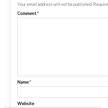
Your email address will not be published.
Require
Comment
*
Name
*
Website