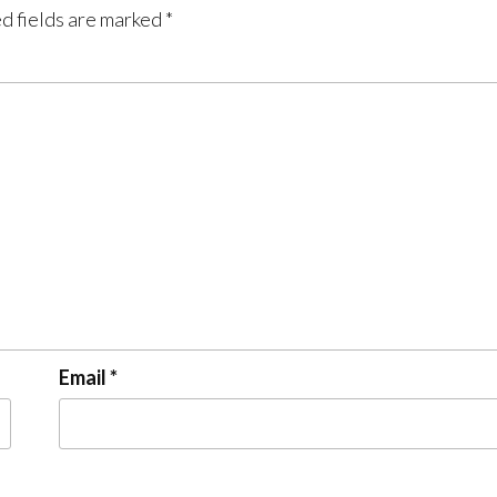
d fields are marked
*
Email
*