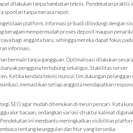
dapat dilakukan tanpa hambatan teknis. Pendekatan praktis i
a spontan tanpa merasa repot.
gelolaan platform. Informasi pribadi dilindungi dengan si
yang beragam mempermudah proses deposit maupun penarik
caya bagi anggota baru, sehingga mereka dapat fokus pad
ran informasi.
an bermain tanpa gangguan. Optimalisasi dilakukan secar
 banyak pengguna terhubung sekaligus. Stabilitas server
en. Ketika kendala teknis muncul, tim dukungan pelanggan 
munikasi, memastikan setiap anggota mendapatkan respons
egi SEO agar mudah ditemukan di mesin pencari. Kata kun
gu alur bacaan, sedangkan variasi struktur kalimat diguna
 Pendekatan ini membantu meningkatkan visibilitas platfor
embaca tentang keunggulan dan fitur yang tersedia.