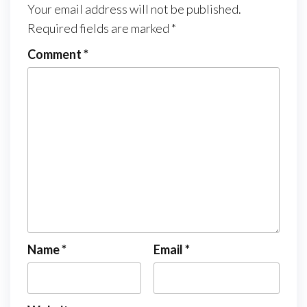
Your email address will not be published.
Required fields are marked
*
Comment
*
Name
*
Email
*