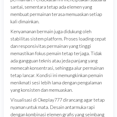
santai, sementara tetap ada elemen yang
membuat permainan terasa memuaskan setiap
kali dimainkan.
Kenyamanan bermain juga didukung oleh
stabilitas sistem platform. Proses loading cepat
dan responsivitas permainan yang tinggi
memastikan fokus pemain tetap terjaga. Tidak
ada gangguan teknis atau jeda panjang yang
memecah konsentrasi, sehingga alur permainan
tetap lancar. Kondisi ini memungkinkan pemain
menikmati sesi lebih lama dengan pengalaman
yang konsisten dan memuaskan.
Visualisasi di Okeplay777 dirancang agar tetap
nyaman untuk mata. Desain antarmuka rapi
dengan kombinasi elemen grafis yang seimbang