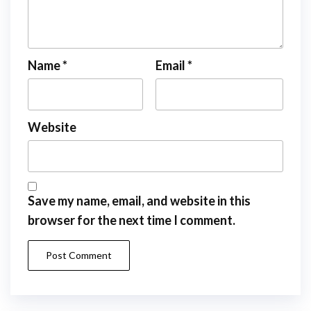
Name
*
Email
*
Website
Save my name, email, and website in this
browser for the next time I comment.