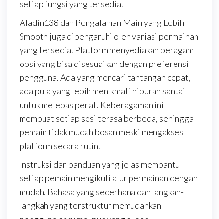
setiap fungsi yang tersedia.
Aladin138 dan Pengalaman Main yang Lebih
Smooth juga dipengaruhi oleh variasi permainan
yang tersedia. Platform menyediakan beragam
opsi yang bisa disesuaikan dengan preferensi
pengguna. Ada yang mencari tantangan cepat,
ada pula yang lebih menikmati hiburan santai
untuk melepas penat. Keberagaman ini
membuat setiap sesi terasa berbeda, sehingga
pemain tidak mudah bosan meski mengakses
platform secara rutin.
Instruksi dan panduan yang jelas membantu
setiap pemain mengikuti alur permainan dengan
mudah. Bahasa yang sederhana dan langkah-
langkah yang terstruktur memudahkan