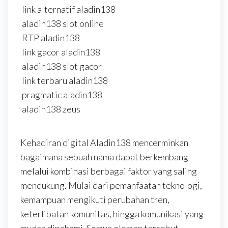
link alternatif aladin138
aladin138 slot online
RTP aladin138
link gacor aladin138
aladin138 slot gacor
link terbaru aladin138
pragmatic aladin138
aladin138 zeus
Kehadiran digital Aladin138 mencerminkan
bagaimana sebuah nama dapat berkembang
melalui kombinasi berbagai faktor yang saling
mendukung. Mulai dari pemanfaatan teknologi,
kemampuan mengikuti perubahan tren,
keterlibatan komunitas, hingga komunikasi yang