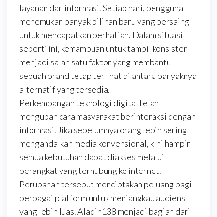
layanan dan informasi. Setiap hari, pengguna
menemukan banyak pilihan baru yang bersaing
untuk mendapatkan perhatian. Dalam situasi
seperti ini, kemampuan untuk tampil konsisten
menjadi salah satu faktor yang membantu
sebuah brand tetap terlihat di antara banyaknya
alternatif yang tersedia.
Perkembangan teknologi digital telah
mengubah cara masyarakat berinteraksi dengan
informasi. Jika sebelumnya orang lebih sering
mengandalkan media konvensional, kini hampir
semua kebutuhan dapat diakses melalui
perangkat yang terhubung ke internet.
Perubahan tersebut menciptakan peluang bagi
berbagai platform untuk menjangkau audiens
yang lebih luas. Aladin138 menjadi bagian dari