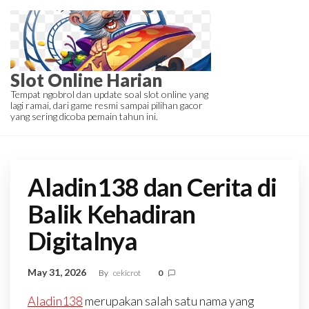
Skip
to
the
content
Slot Online Harian
Tempat ngobrol dan update soal slot online yang
lagi ramai, dari game resmi sampai pilihan gacor
yang sering dicoba pemain tahun ini.
Aladin138 dan Cerita di
Balik Kehadiran
Digitalnya
May 31, 2026
By
cekicrot
0
Aladin138
merupakan salah satu nama yang