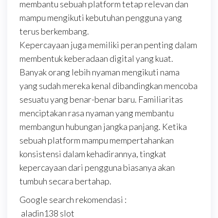
membantu sebuah platform tetap relevan dan
mampu mengikuti kebutuhan pengguna yang
terus berkembang.
Kepercayaan juga memiliki peran penting dalam
membentuk keberadaan digital yang kuat.
Banyak orang lebih nyaman mengikuti nama
yang sudah mereka kenal dibandingkan mencoba
sesuatu yang benar-benar baru. Familiaritas
menciptakan rasa nyaman yang membantu
membangun hubungan jangka panjang. Ketika
sebuah platform mampu mempertahankan
konsistensi dalam kehadirannya, tingkat
kepercayaan dari pengguna biasanya akan
tumbuh secara bertahap.
Google search rekomendasi :
aladin138 slot