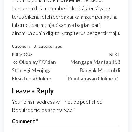
mudah dipahami. Semua elemen tersebut
berperan dalam membentuk eksistensi yang
terus dikenal oleh berbagai kalangan pengguna
internet dan menjadikannya bagian dari
dinamika dunia digital yang terus bergerak maju.
Category
Uncategorized
Post
Previous
PREVIOUS
NEXT
Next
Okeplay777 dan
Mengapa Mantap168
navigation
Post
Post
Strategi Menjaga
Banyak Muncul di
Eksistensi Online
Pembahasan Online
Leave a Reply
Your email address will not be published.
Required fields are marked
*
Comment
*