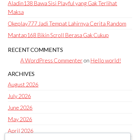
Aladin138 Bawa Sisi Playful yang Gak Terlihat
Maksa
Okeplay777 Jadi Tempat Lahirnya Cerita Random
Mantap168 Bikin Scroll Berasa Gak Cukup
RECENT COMMENTS
A WordPress Commenter
on
Hello world!
ARCHIVES
August 2026
July 2026
June 2026
May 2026
April 2026