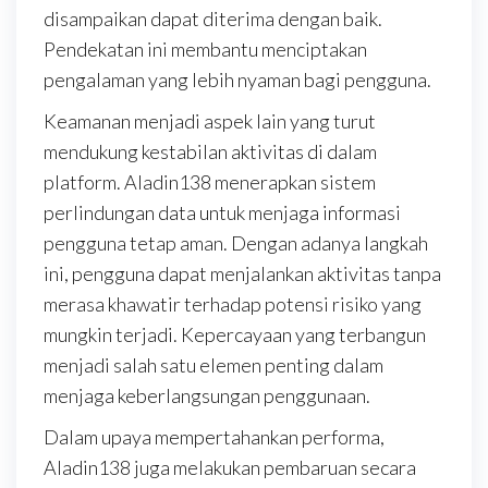
disampaikan dapat diterima dengan baik.
Pendekatan ini membantu menciptakan
pengalaman yang lebih nyaman bagi pengguna.
Keamanan menjadi aspek lain yang turut
mendukung kestabilan aktivitas di dalam
platform. Aladin138 menerapkan sistem
perlindungan data untuk menjaga informasi
pengguna tetap aman. Dengan adanya langkah
ini, pengguna dapat menjalankan aktivitas tanpa
merasa khawatir terhadap potensi risiko yang
mungkin terjadi. Kepercayaan yang terbangun
menjadi salah satu elemen penting dalam
menjaga keberlangsungan penggunaan.
Dalam upaya mempertahankan performa,
Aladin138 juga melakukan pembaruan secara