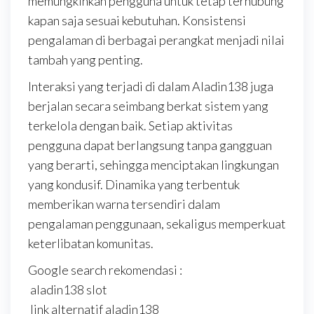
memungkinkan pengguna untuk tetap terhubung
kapan saja sesuai kebutuhan. Konsistensi
pengalaman di berbagai perangkat menjadi nilai
tambah yang penting.
Interaksi yang terjadi di dalam Aladin138 juga
berjalan secara seimbang berkat sistem yang
terkelola dengan baik. Setiap aktivitas
pengguna dapat berlangsung tanpa gangguan
yang berarti, sehingga menciptakan lingkungan
yang kondusif. Dinamika yang terbentuk
memberikan warna tersendiri dalam
pengalaman penggunaan, sekaligus memperkuat
keterlibatan komunitas.
Google search rekomendasi :
aladin138 slot
link alternatif aladin138