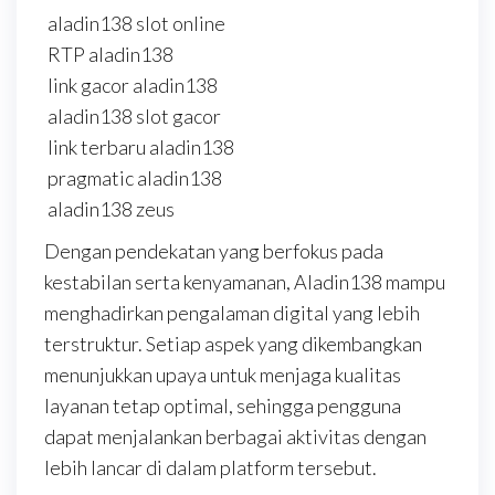
aladin138 slot online
RTP aladin138
link gacor aladin138
aladin138 slot gacor
link terbaru aladin138
pragmatic aladin138
aladin138 zeus
Dengan pendekatan yang berfokus pada
kestabilan serta kenyamanan, Aladin138 mampu
menghadirkan pengalaman digital yang lebih
terstruktur. Setiap aspek yang dikembangkan
menunjukkan upaya untuk menjaga kualitas
layanan tetap optimal, sehingga pengguna
dapat menjalankan berbagai aktivitas dengan
lebih lancar di dalam platform tersebut.