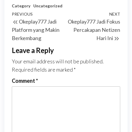
Category
Uncategorized
Post
Previous
PREVIOUS
NEXT
Next
Okeplay777 Jadi
Okeplay777 Jadi Fokus
navigation
Post
Post
Platform yang Makin
Percakapan Netizen
Berkembang
Hari Ini
Leave a Reply
Your email address will not be published.
Required fields are marked
*
Comment
*