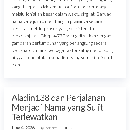
sangat cepat, tidak semua platform berkembang
melalui lonjakan besar dalam waktu singkat. Banyak
nama yang justru membangun posisinya secara
perlahan melalui proses yang konsisten dan
berkelanjutan. Okeplay777 sering dikaitkan dengan
gambaran pertumbuhan yang berlangsung secara
bertahap, di mana berbagai faktor saling mendukung
hingga menciptakan kehadiran yang semakin dikenal
oleh…
Aladin138 dan Perjalanan
Menjadi Nama yang Sulit
Terlewatkan
June 4, 2026
By
cekicrot
0