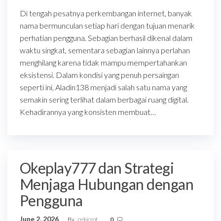
Di tengah pesatnya perkembangan internet, banyak
nama bermunculan setiap hari dengan tujuan menarik
perhatian pengguna. Sebagian berhasil dikenal dalam
waktu singkat, sementara sebagian lainnya perlahan
menghilang karena tidak mampu mempertahankan
eksistensi. Dalam kondisi yang penuh persaingan
seperti ini, Aladin138 menjadi salah satu nama yang
semakin sering terlihat dalam berbagai ruang digital.
Kehadirannya yang konsisten membuat…
Okeplay777 dan Strategi
Menjaga Hubungan dengan
Pengguna
June 2, 2026
By
cekicrot
0