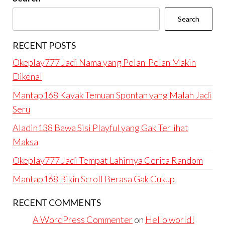
Search
RECENT POSTS
Okeplay777 Jadi Nama yang Pelan-Pelan Makin
Dikenal
Mantap168 Kayak Temuan Spontan yang Malah Jadi
Seru
Aladin138 Bawa Sisi Playful yang Gak Terlihat
Maksa
Okeplay777 Jadi Tempat Lahirnya Cerita Random
Mantap168 Bikin Scroll Berasa Gak Cukup
RECENT COMMENTS
A WordPress Commenter
on
Hello world!