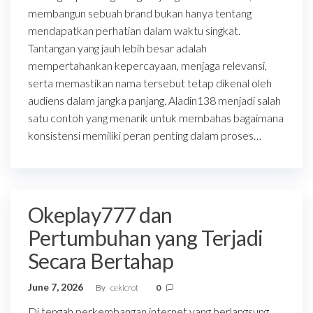
membangun sebuah brand bukan hanya tentang
mendapatkan perhatian dalam waktu singkat.
Tantangan yang jauh lebih besar adalah
mempertahankan kepercayaan, menjaga relevansi,
serta memastikan nama tersebut tetap dikenal oleh
audiens dalam jangka panjang. Aladin138 menjadi salah
satu contoh yang menarik untuk membahas bagaimana
konsistensi memiliki peran penting dalam proses…
Okeplay777 dan
Pertumbuhan yang Terjadi
Secara Bertahap
June 7, 2026
By
cekicrot
0
Di tengah perkembangan internet yang berlangsung