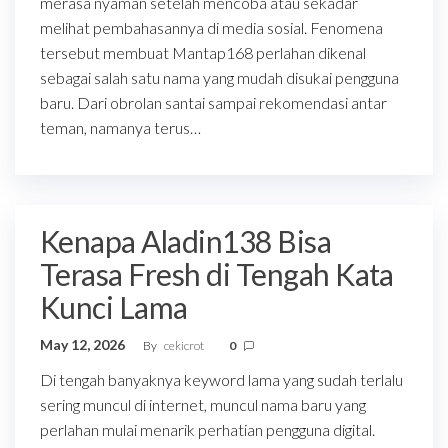
merasa nyaman setelah mencoba atau sekadar
melihat pembahasannya di media sosial. Fenomena
tersebut membuat Mantap168 perlahan dikenal
sebagai salah satu nama yang mudah disukai pengguna
baru. Dari obrolan santai sampai rekomendasi antar
teman, namanya terus…
Kenapa Aladin138 Bisa
Terasa Fresh di Tengah Kata
Kunci Lama
May 12, 2026
By
cekicrot
0
Di tengah banyaknya keyword lama yang sudah terlalu
sering muncul di internet, muncul nama baru yang
perlahan mulai menarik perhatian pengguna digital.