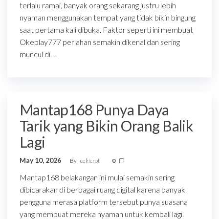
terlalu ramai, banyak orang sekarang justru lebih
nyaman menggunakan tempat yang tidak bikin bingung
saat pertama kali dibuka. Faktor seperti ini membuat
Okeplay777 perlahan semakin dikenal dan sering
muncul di…
Mantap168 Punya Daya
Tarik yang Bikin Orang Balik
Lagi
May 10, 2026
By
cekicrot
0
Mantap168 belakangan ini mulai semakin sering
dibicarakan di berbagai ruang digital karena banyak
pengguna merasa platform tersebut punya suasana
yang membuat mereka nyaman untuk kembali lagi.