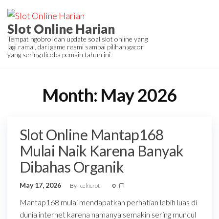
Skip
to
Slot Online Harian
the
Tempat ngobrol dan update soal slot online yang
content
lagi ramai, dari game resmi sampai pilihan gacor
yang sering dicoba pemain tahun ini.
Month:
May 2026
Slot Online Mantap168
Mulai Naik Karena Banyak
Dibahas Organik
May 17, 2026
By
cekicrot
0
Mantap168 mulai mendapatkan perhatian lebih luas di
dunia internet karena namanya semakin sering muncul