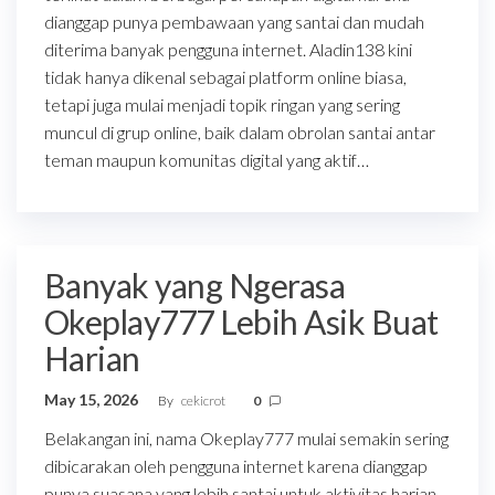
dianggap punya pembawaan yang santai dan mudah
diterima banyak pengguna internet. Aladin138 kini
tidak hanya dikenal sebagai platform online biasa,
tetapi juga mulai menjadi topik ringan yang sering
muncul di grup online, baik dalam obrolan santai antar
teman maupun komunitas digital yang aktif…
Banyak yang Ngerasa
Okeplay777 Lebih Asik Buat
Harian
May 15, 2026
By
cekicrot
0
Belakangan ini, nama Okeplay777 mulai semakin sering
dibicarakan oleh pengguna internet karena dianggap
punya suasana yang lebih santai untuk aktivitas harian.