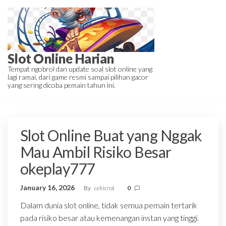
Skip
to
the
content
Slot Online Harian
Tempat ngobrol dan update soal slot online yang
lagi ramai, dari game resmi sampai pilihan gacor
yang sering dicoba pemain tahun ini.
Slot Online Buat yang Nggak
Mau Ambil Risiko Besar
okeplay777
January 16, 2026
By
cekicrot
0
Dalam dunia slot online, tidak semua pemain tertarik
pada risiko besar atau kemenangan instan yang tinggi.