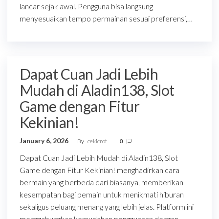
lancar sejak awal. Pengguna bisa langsung
menyesuaikan tempo permainan sesuai preferensi,…
Dapat Cuan Jadi Lebih
Mudah di Aladin138, Slot
Game dengan Fitur
Kekinian!
January 6, 2026
By
cekicrot
0
Dapat Cuan Jadi Lebih Mudah di Aladin138, Slot
Game dengan Fitur Kekinian! menghadirkan cara
bermain yang berbeda dari biasanya, memberikan
kesempatan bagi pemain untuk menikmati hiburan
sekaligus peluang menang yang lebih jelas. Platform ini
menggabungkan kemudahan penggunaan dengan