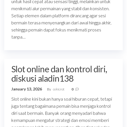
untuk hasil cepat atau sensasi tinggi, melainkan untuk
menikmati alur permainan yang stabil dan konsisten.
Setiap elemen dalam platform dirancang agar sesi
bermain terasa menyenangkan dari awal hingga akhir,
sehingga pemain dapat fokus menikmati proses
tanpa…
Slot online dan kontrol diri,
diskusi aladin138
January 13, 2026
By
cekicrot
0
Slot online kini bukan hanya soal hiburan cepat, tetapi
juga tentang bagaimana pemain bisa menjaga kontrol
diri saat bermain. Banyak orang menyadari bahwa
kemampuan mengatur strategi dan emosi memberi