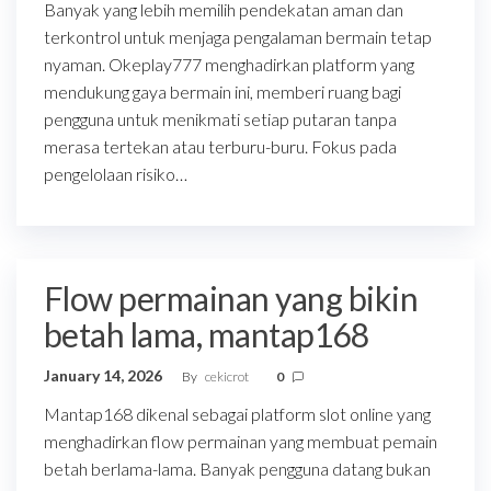
Banyak yang lebih memilih pendekatan aman dan
terkontrol untuk menjaga pengalaman bermain tetap
nyaman. Okeplay777 menghadirkan platform yang
mendukung gaya bermain ini, memberi ruang bagi
pengguna untuk menikmati setiap putaran tanpa
merasa tertekan atau terburu-buru. Fokus pada
pengelolaan risiko…
Flow permainan yang bikin
betah lama, mantap168
January 14, 2026
By
cekicrot
0
Mantap168 dikenal sebagai platform slot online yang
menghadirkan flow permainan yang membuat pemain
betah berlama-lama. Banyak pengguna datang bukan